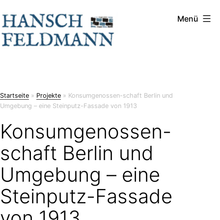
Zum
Menü
Hansch
Inhalt
&
springen
Feldmann
Startseite
»
Projekte
»
Konsumgenossen-schaft Berlin und
Umgebung – eine Steinputz-Fassade von 1913
Konsumgenossen-
schaft Berlin und
Umgebung – eine
Steinputz-Fassade
von 1913