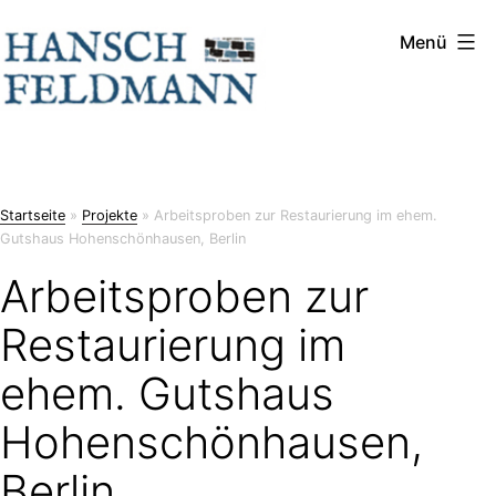
Zum
Menü
Hansch
Inhalt
&
springen
Feldmann
Startseite
»
Projekte
»
Arbeitsproben zur Restaurierung im ehem.
Gutshaus Hohenschönhausen, Berlin
Arbeitsproben zur
Restaurierung im
ehem. Gutshaus
Hohenschönhausen,
Berlin